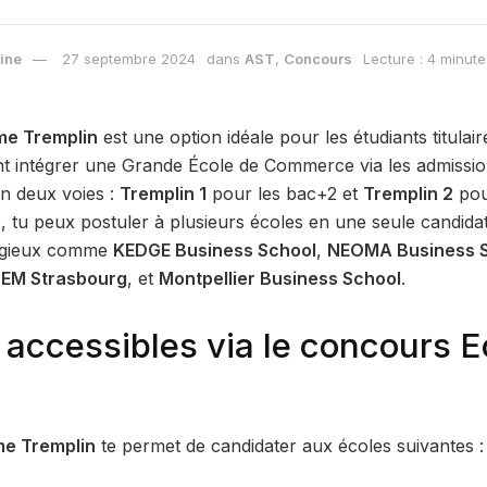
ine
27 septembre 2024
dans
AST
,
Concours
Lecture : 4 minute
me Tremplin
est une option idéale pour les étudiants titula
t intégrer une Grande École de Commerce via les admission
en deux voies :
Tremplin 1
pour les bac+2 et
Tremplin 2
pou
 tu peux postuler à plusieurs écoles en une seule candidat
tigieux comme
KEDGE Business School
,
NEOMA Business 
,
EM Strasbourg
, et
Montpellier Business School
.
 accessibles via le concours 
me Tremplin
te permet de candidater aux écoles suivantes :