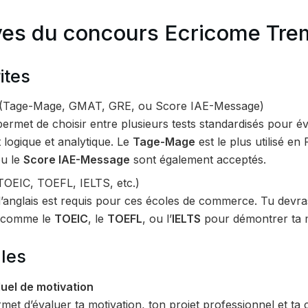
ves du concours Ecricome Tre
ites
(Tage-Mage, GMAT, GRE, ou Score IAE-Message)
ermet de choisir entre plusieurs tests standardisés pour év
logique et analytique. Le
Tage-Mage
est le plus utilisé en
ou le
Score IAE-Message
sont également acceptés.
TOEIC, TOEFL, IELTS, etc.)
’anglais est requis pour ces écoles de commerce. Tu devra
 comme le
TOEIC
, le
TOEFL
, ou l’
IELTS
pour démontrer ta ma
les
duel de motivation
met d’évaluer ta motivation, ton projet professionnel et ta c