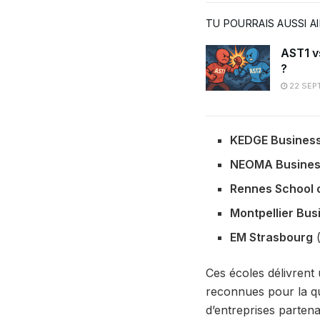
TU POURRAIS AUSSI A
AST1 v
?
22 SEP
KEDGE Business
NEOMA Busines
Rennes School 
Montpellier Bus
EM Strasbourg
(
Ces écoles délivrent 
reconnues pour la qu
d’entreprises partena