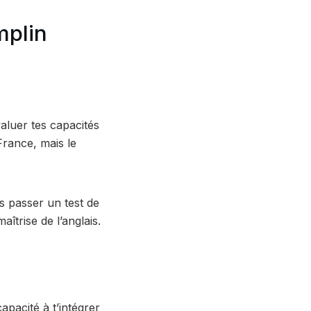
mplin
aluer tes capacités
 France, mais le
s passer un test de
îtrise de l’anglais.
apacité à t’intégrer