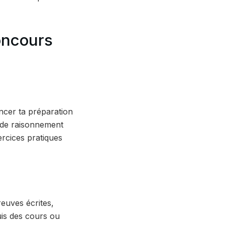
oncours
encer ta préparation
e de raisonnement
ercices pratiques
euves écrites,
uis des cours ou