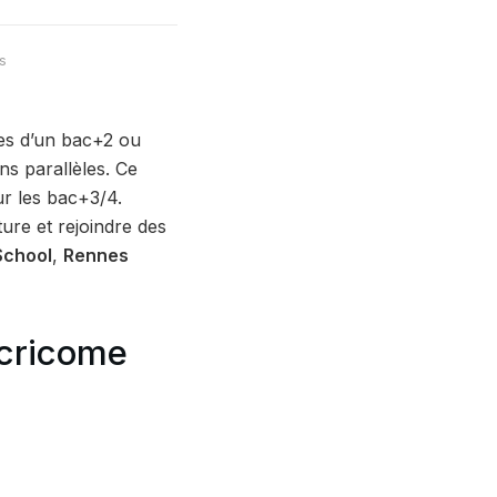
s
ires d’un bac+2 ou
s parallèles. Ce
r les bac+3/4.
ure et rejoindre des
School
,
Rennes
Ecricome