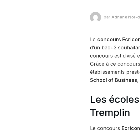
par
Adnane Nor-d
Le
concours Ecrico
d’un bac+3 souhaitan
concours est divisé 
Grâce à ce concours,
établissements pres
School of Business
Les écoles
Tremplin
Le concours
Ecrico