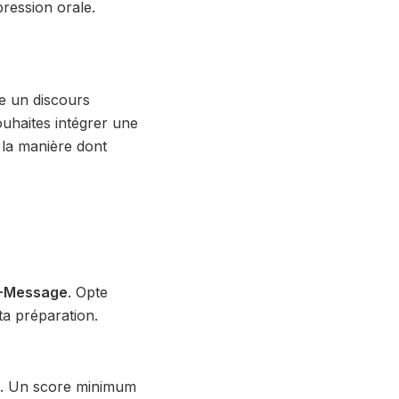
ression orale.
re un discours
ouhaites intégrer une
 la manière dont
E-Message
. Opte
 ta préparation.
ome. Un score minimum