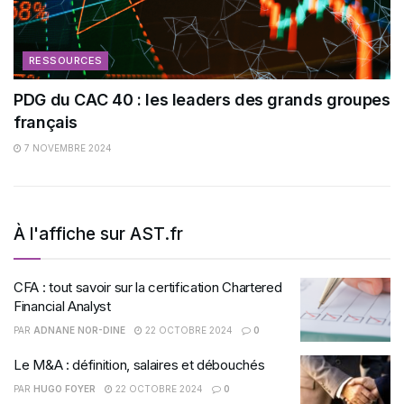
RESSOURCES
PDG du CAC 40 : les leaders des grands groupes
français
7 NOVEMBRE 2024
À l'affiche sur AST.fr
CFA : tout savoir sur la certification Chartered
Financial Analyst
PAR
ADNANE NOR-DINE
22 OCTOBRE 2024
0
Le M&A : définition, salaires et débouchés
PAR
HUGO FOYER
22 OCTOBRE 2024
0