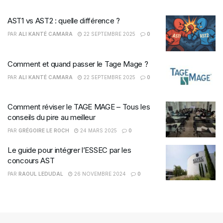
AST1 vs AST2 : quelle différence ?
PAR
ALI KANTÉ CAMARA
22 SEPTEMBRE 2025
0
Comment et quand passer le Tage Mage ?
PAR
ALI KANTÉ CAMARA
22 SEPTEMBRE 2025
0
Comment réviser le TAGE MAGE – Tous les
conseils du pire au meilleur
PAR
GRÉGOIRE LE ROCH
24 MARS 2025
0
Le guide pour intégrer l’ESSEC par les
concours AST
PAR
RAOUL LEDUDAL
26 NOVEMBRE 2024
0