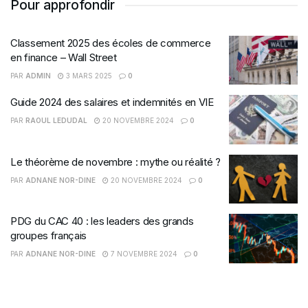
Pour approfondir
Classement 2025 des écoles de commerce
en finance – Wall Street
PAR
ADMIN
3 MARS 2025
0
Guide 2024 des salaires et indemnités en VIE
PAR
RAOUL LEDUDAL
20 NOVEMBRE 2024
0
Le théorème de novembre : mythe ou réalité ?
PAR
ADNANE NOR-DINE
20 NOVEMBRE 2024
0
PDG du CAC 40 : les leaders des grands
groupes français
PAR
ADNANE NOR-DINE
7 NOVEMBRE 2024
0